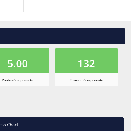
5.00
132
Puntos Campeonato
Posición Campeonato
ess Chart