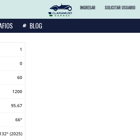
INGRESAR
SOLICITAR USUARIO
AFIOS
BLOG
1
0
60
1200
95.67
66°
132° (2025)