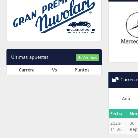
Últimas apuestas
Ver más
Carrera
Vs
Puntos
Carrera
Año
Fecha
No
2025-
36° 
11-26
Rep