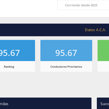
Corriendo desde 2025
Datos A.C.A.
95.67
95.67
Ranking
Conductores Prioritarios
ridas
Succ