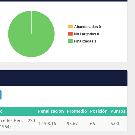
Abandonadas 0
No Largadas 0
Finalizadas 1
to
Penalización
Promedio
Posición
Puntos
cedes Benz - 230
12708.16
95.67
66
5.00
(1964)