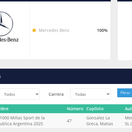
Mercedes Benz
100%
s
Filtrar
Carrera
mbre
Número
Copiloto
Au
1000 Millas Sport de la
Gonzalez La
Mer
47
ublica Argentina 2025
Greca, Matias
SL 