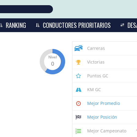
RANKING
CONDUCTORES PRIORITARIOS
DES
Carreras
Nivel
Victorias
0
Puntos GC
KM GC
Mejor Promedio
Mejor Posición
Mejor Campeonato