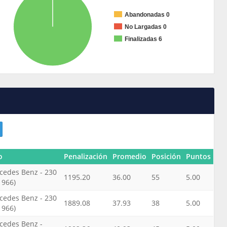
Abandonadas 0
No Largadas 0
Finalizadas 6
o
Penalización
Promedio
Posición
Puntos
cedes Benz - 230
1195.20
36.00
55
5.00
1966)
cedes Benz - 230
1889.08
37.93
38
5.00
1966)
cedes Benz -