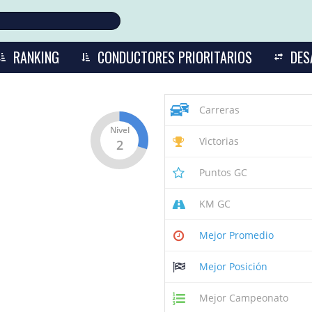
RANKING
CONDUCTORES PRIORITARIOS
DES
Carreras
Nivel
Victorias
2
Puntos GC
KM GC
Mejor Promedio
Mejor Posición
Mejor Campeonato