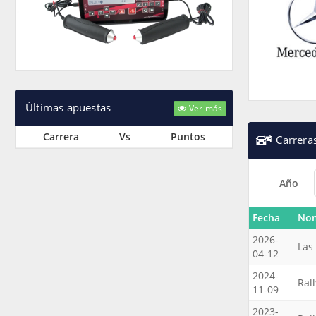
Últimas apuestas
Ver más
Carrera
Vs
Puntos
Carrera
Año
Fecha
No
2026-
Las
04-12
2024-
Rall
11-09
2023-