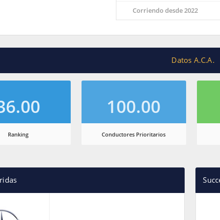
Corriendo desde 2022
Datos A.C.A.
36.00
100.00
Ranking
Conductores Prioritarios
ridas
Succ