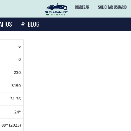
INGRESAR
SOLICITAR USUARIO
AFIOS
BLOG
6
0
230
3150
31.36
24°
89° (2023)