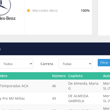
Mercedes Benz
100%
s
Filtrar
Carrera
mbre
Número
Copiloto
Aut
De Almeida, Maria
Mer
 Temporadas ACA
46
G
SL (
DE ALMEIDA
Mer
y Pre Mil Millas
49
GABRIELA
SL (
Mer