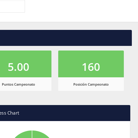
5.00
160
Puntos Campeonato
Posición Campeonato
ess Chart