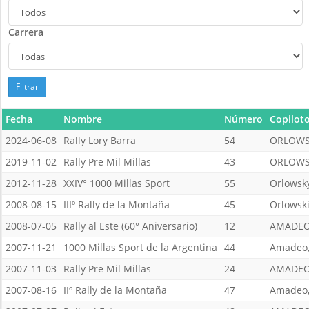
Carrera
Filtrar
Fecha
Nombre
Número
Copilot
2024-06-08
Rally Lory Barra
54
ORLOWS
2019-11-02
Rally Pre Mil Millas
43
ORLOWS
2012-11-28
XXIV° 1000 Millas Sport
55
Orlowsky
2008-08-15
IIIº Rally de la Montaña
45
Orlowski
2008-07-05
Rally al Este (60° Aniversario)
12
AMADEO
2007-11-21
1000 Millas Sport de la Argentina
44
Amadeo,
2007-11-03
Rally Pre Mil Millas
24
AMADEO
2007-08-16
IIº Rally de la Montaña
47
Amadeo,