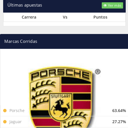
Últimas apuestas
Ver más
Carrera
Vs
Puntos
Marcas Corridas
Porsche
63.64%
Jaguar
27.27%