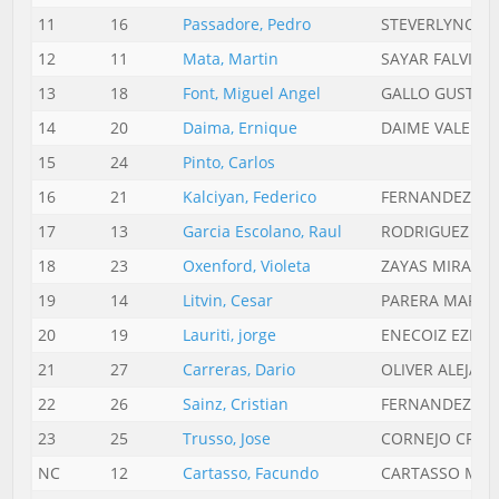
11
16
Passadore, Pedro
STEVERLYNCK F
12
11
Mata, Martin
SAYAR FALVIA
13
18
Font, Miguel Angel
GALLO GUSTAV
14
20
Daima, Ernique
DAIME VALENT
15
24
Pinto, Carlos
16
21
Kalciyan, Federico
FERNANDEZ LA
17
13
Garcia Escolano, Raul
RODRIGUEZ ARI
18
23
Oxenford, Violeta
ZAYAS MIRAND
19
14
Litvin, Cesar
PARERA MARIA 
20
19
Lauriti, jorge
ENECOIZ EZEQU
21
27
Carreras, Dario
OLIVER ALEJAN
22
26
Sainz, Cristian
FERNANDEZ BO
23
25
Trusso, Jose
CORNEJO CRUZ
NC
12
Cartasso, Facundo
CARTASSO MIG