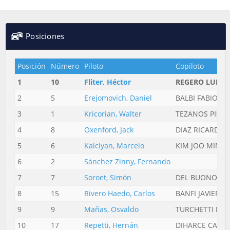
Posiciones
Posición
Número
Piloto
Copiloto
1
10
Fliter, Héctor
REGERO LUIS
2
5
Erejomovich, Daniel
BALBI FABIO
3
1
Kricorian, Walter
TEZANOS PINTO
4
8
Oxenford, Jack
DIAZ RICARDO
5
6
Kalciyan, Marcelo
KIM JOO MIN
6
2
Sánchez Zinny, Fernando
7
7
Soroet, Simón
DEL BUONO HE
8
15
Rivero Haedo, Carlos
BANFI JAVIER
9
9
Mañas, Osvaldo
TURCHETTI DIE
10
17
Repetti, Hernán
DIHARCE CARO